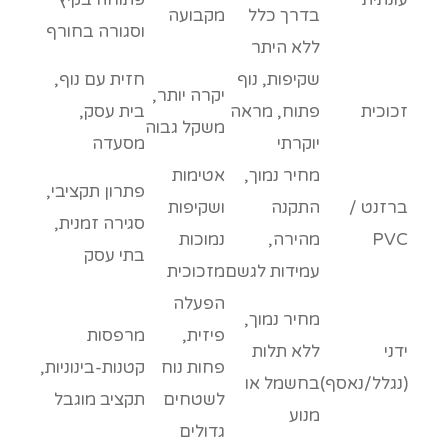
בדרך כלל
מקבועה
וסגורה בחורף
ללא היתר
שקיפות, נוף
חזית עם נוף,
יקרה יותר,
זכוכית
פתוח, מראה
בית עסק,
משקל גבוה
יוקרתי
מסעדה
מחיר נמוך,
אטימות
פתרון תקציבי,
ברזנט /
התקנה
ושקיפות
סגירה זמנית,
PVC
מהירה,
נמוכות
בתי עסק
עמידות לגשם
מזכוכית
הפעלה
מחיר נמוך,
פיזית,
מרפסות
ידני
ללא תלות
פחות נוח
קטנות-בינוניות,
(נגלל/נאסף)
בחשמל או
לשטחים
תקציב מוגבל
מנוע
גדולים