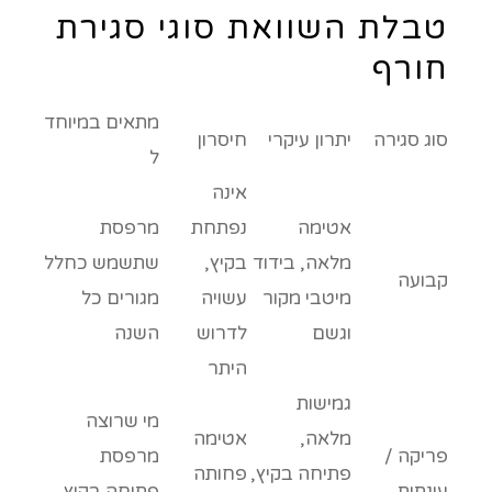
טבלת השוואת סוגי סגירת
חורף
מתאים במיוחד
סוג סגירה
יתרון עיקרי
חיסרון
ל
אינה
אטימה
נפתחת
מרפסת
מלאה, בידוד
בקיץ,
שתשמש כחלל
קבועה
מיטבי מקור
עשויה
מגורים כל
וגשם
לדרוש
השנה
היתר
גמישות
מי שרוצה
מלאה,
אטימה
פריקה /
מרפסת
פתיחה בקיץ,
פחותה
עונתית
פתוחה בקיץ