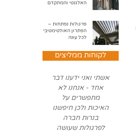
האלגנטי והמתקדם
פרגולות נפתחות –
הפתרון האולטימטיבי
לכל עונה
לקוחות ממליצים
אשתי ואני ידענו דבר
בשיחה הר
אחד - אנחנו לא
שלי עם יהו
בה
מתפשרים על
ידעתי למה 
.
האיכות ולכן חיפשנו
הוא ממש הזמ
בנרות חברה
לבוא למפעל
וכל
לפרגולות שעושה
חלק בעי