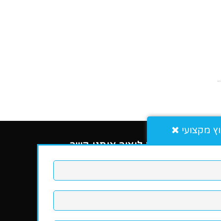
וץ מקצועי
הדרכים ליצור איתנו קשר
0723717227
YouTube
Facebook