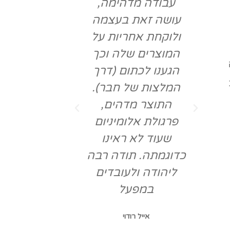
לא
עבודה מדהימה,
הפרגולה. יה
עושה זאת בעצמה
מאוד אינפו
ב
ולוקחת אחריות על
והסביר לי ע
המוצרים שלה וכך
החיתוך בלייז
הגענו לכתום (דרך
הפרגולה אי
המלצות של חבר).
יותר, יפה י
התוצר מדהים,
הרבה יותר פ
פרגולת אלומיניום
נסעתי ל
שעוד לא ראינו
והשתכנעתי 
כדוגמתה. תודה רבה
בטוב ביותר.
ליהודה ולעובדים
לכל מי ש
במפעל
פרגולת אלו
איכותית ומ
אייל רודוי
להפליא