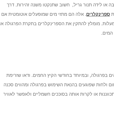
ה או לידה תנור גריל, חשוב שתנקטו משנה זהירות. דרך
ת
ספרינקלרים
. אלה הם מתזי מים שמופעלים אוטומטית אם
רצת שריפה, וטמפרטורת הסביבה עולה ל־70 מעלות. מומלץ להתקין את הספרינקלרים בתקרת הפרגולה או
המים.
יהודה המקסים,
מודה לך על כל
ים בפרגולה, ובמיוחד בחודשי הקיץ החמים. ודאו שזרימת
הסבלנות, ההקש
ום ולחות שפוגעים בהנאת השימוש בפרגולה ומהווים סכנה
והירידה לפרטים
ווננות או לקרות אותה בסוככים חשמליים ולאפשר לאוויר
יצאה פרגולה
מקסימה ועמידה, 